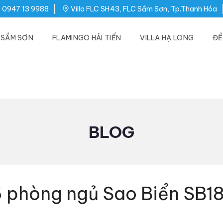
0947 13 9988
Villa FLC SH43, FLC Sầm Sơn, Tp.Thanh Hóa
C SẦM SƠN
FLAMINGO HẢI TIẾN
VILLA HẠ LONG
ĐỀ
BLOG
6 phòng ngủ Sao Biển SB1