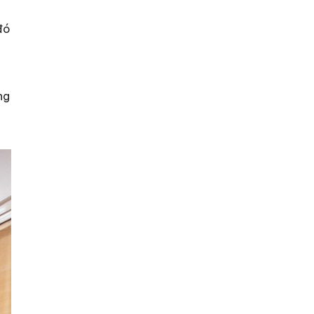
đó
ng