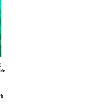
ỗ
iền
m