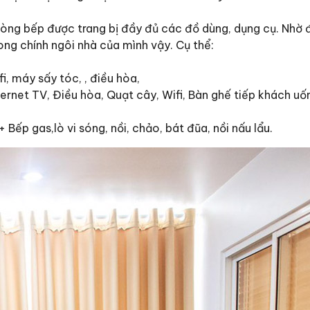
hòng bếp được trang bị đầy đủ các đồ dùng, dụng cụ. Nhờ 
ong chính ngôi nhà của mình vậy. Cụ thể:
i, máy sấy tóc, , điều hòa,
nternet TV, Điều hòa, Quạt cây, Wifi, Bàn ghế tiếp khách uố
 Bếp gas,lò vi sóng, nồi, chảo, bát đũa, nồi nấu lẩu.