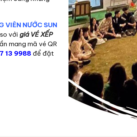
G VIÊN NƯỚC SUN
so với
giá VÉ XẾP
cần mang mã vé QR
7 13 9988
để đặt