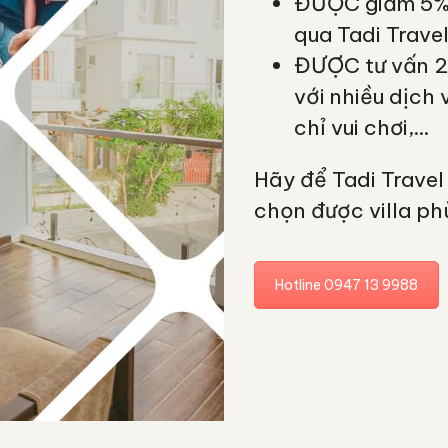
ĐƯỢC giảm 5% 
qua Tadi Trave
ĐƯỢC tư vấn 24
với nhiều dịch 
chỉ vui chơi,…
Hãy để Tadi Travel
chọn được villa ph
Hotline 0947 13 9988