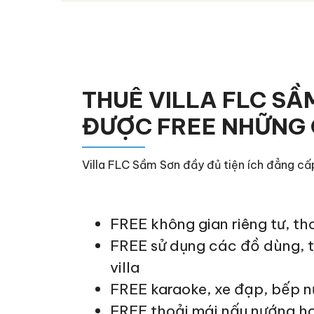
THUÊ VILLA FLC SẦ
ĐƯỢC FREE NHỮNG 
Villa FLC Sầm Sơn đầy đủ tiện ích đẳng cấ
FREE không gian riêng tư, th
FREE sử dụng các đồ dùng, ti
villa
FREE karaoke, xe đạp, bếp 
FREE thoải mái nấu nướng h