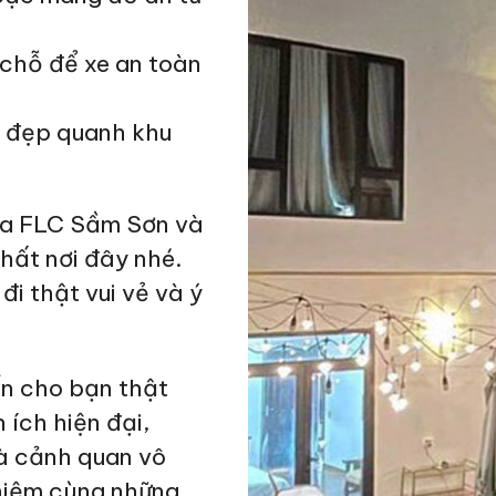
chỗ để xe an toàn
 đẹp quanh khu
la FLC Sầm Sơn và
hất nơi đây nhé.
i thật vui vẻ và ý
ến cho bạn thật
 ích hiện đại,
và cảnh quan vô
 niệm cùng những