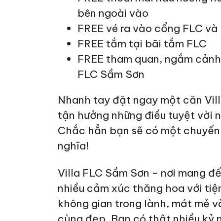
bên ngoài vào
FREE vé ra vào cổng FLC và 
FREE tắm tại bãi tắm FLC
FREE tham quan, ngắm cảnh
FLC Sầm Sơn
Nhanh tay đặt ngay một căn Vil
tận hưởng những điều tuyệt vời n
Chắc hẳn bạn sẽ có một chuyến đ
nghĩa!
Villa FLC Sầm Sơn – nơi mang đ
nhiều cảm xúc thăng hoa với tiện
không gian trong lành, mát mẻ 
cùng đẹp. Bạn có thật nhiều kỷ