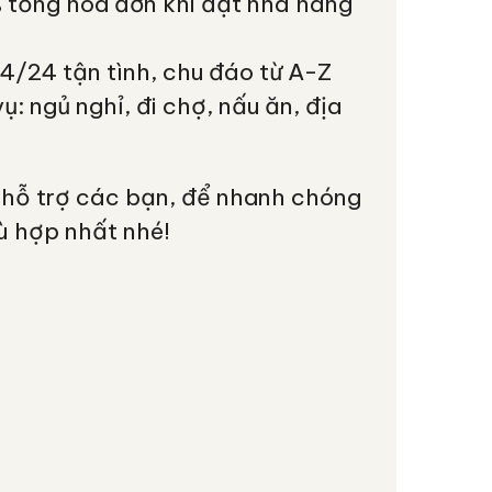
tổng hóa đơn khi đặt nhà hàng
l
/24 tận tình, chu đáo từ A-Z
vụ: ngủ nghỉ, đi chợ, nấu ăn, địa
 hỗ trợ các bạn, để nhanh chóng
ù hợp nhất nhé!