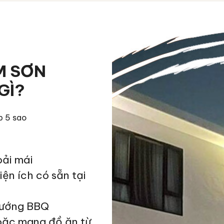
M SƠN
GÌ?
p 5 sao
oải mái
ện ích có sẵn tại
nướng BBQ
oặc mang đồ ăn từ