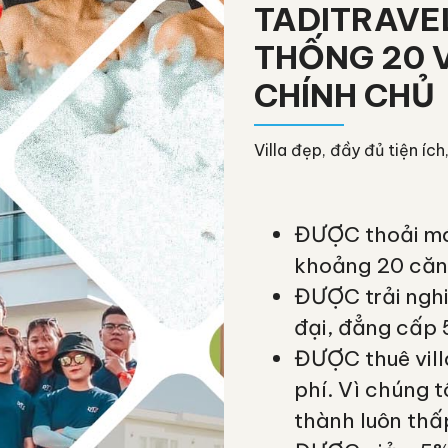
TADITRAVEL
THỐNG 20 
CHÍNH CHỦ
Villa đẹp, đầy đủ tiện ích
ĐƯỢC thoải mái
khoảng 20 căn 
ĐƯỢC trải nghi
đại, đẳng cấp 
ĐƯỢC thuê villa
phí. Vì chúng t
thành luôn thấp