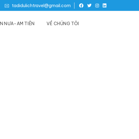
tadidulichtravel@gmail.com
N NƯA-AM TIÊN
VỀ CHÚNG TÔI