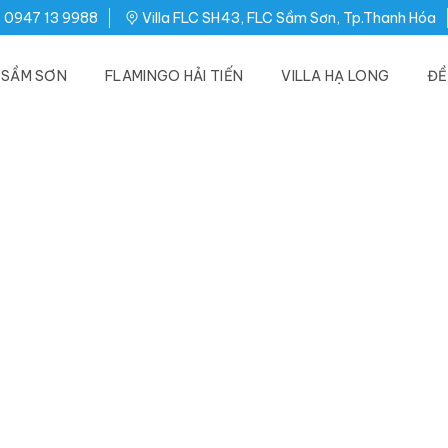
0947 13 9988
Villa FLC SH43, FLC Sầm Sơn, Tp.Thanh Hóa
C SẦM SƠN
FLAMINGO HẢI TIẾN
VILLA HẠ LONG
ĐỀ