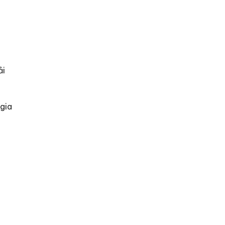
ải
 gia