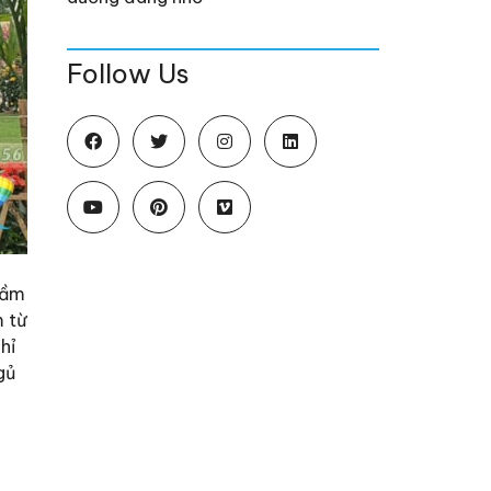
Follow Us
Sầm
m từ
hỉ
gủ