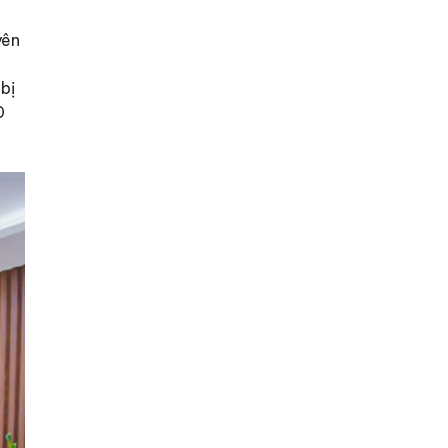
yên
bị
0