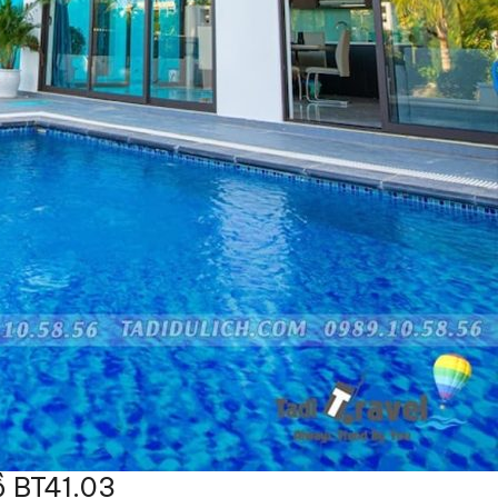
ồ BT41.03