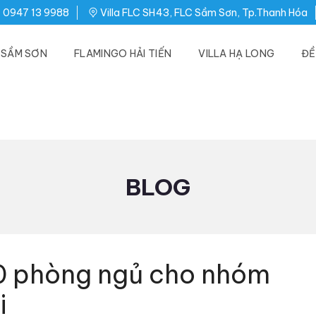
0947 13 9988
Villa FLC SH43, FLC Sầm Sơn, Tp.Thanh Hóa
C SẦM SƠN
FLAMINGO HẢI TIẾN
VILLA HẠ LONG
ĐỀ
BLOG
10 phòng ngủ cho nhóm
i