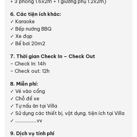
+ 3 phòng 1.6x2m + 1 giường phụ 1.2x2m)
6. Các tiện ích khác:
✓ Karaoke
✓ Bếp nướng BBQ
✓ Xe đạp
✓ Bể bơi 20m2
7. Thời gian Check In – Check Out
– Check In: 14h
– Check out: 12h
8. Miễn phí:
✓ Vé vào cổng
✓ Chỗ để xe
✓ Tự nấu ăn tại Villa
✓ Sử dụng các thiết bị, vật dụng, tiện ích tại Villa
✓ ……………….vv
9. Dịch vụ tính phí