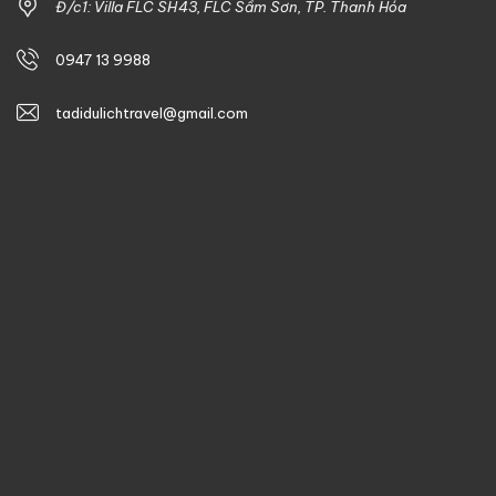
Đ/c1: Villa FLC SH43, FLC Sầm Sơn, TP. Thanh Hóa
0947 13 9988
tadidulichtravel@gmail.com