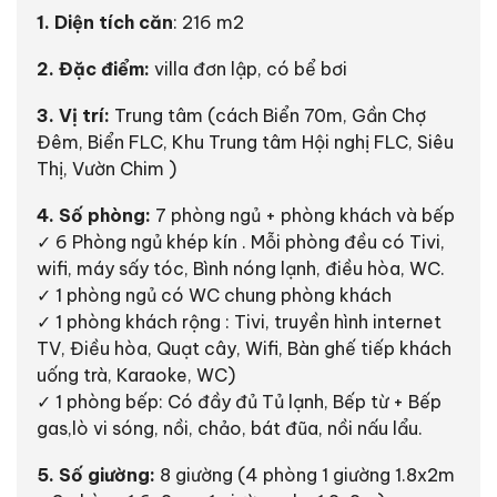
1. Diện tích căn
: 216 m2
2. Đặc điểm:
villa đơn lập, có bể bơi
3. Vị trí:
Trung tâm (cách Biển 70m, Gần Chợ
Đêm, Biển FLC, Khu Trung tâm Hội nghị FLC, Siêu
Thị, Vườn Chim )
4. Số phòng:
7 phòng ngủ + phòng khách và bếp
✓ 6 Phòng ngủ khép kín . Mỗi phòng đều có Tivi,
wifi, máy sấy tóc, Bình nóng lạnh, điều hòa, WC.
✓ 1 phòng ngủ có WC chung phòng khách
✓ 1 phòng khách rộng : Tivi, truyền hình internet
TV, Điều hòa, Quạt cây, Wifi, Bàn ghế tiếp khách
uống trà, Karaoke, WC)
✓ 1 phòng bếp: Có đầy đủ Tủ lạnh, Bếp từ + Bếp
gas,lò vi sóng, nồi, chảo, bát đũa, nồi nấu lẩu.
5. Số giường:
8 giường (4 phòng 1 giường 1.8x2m