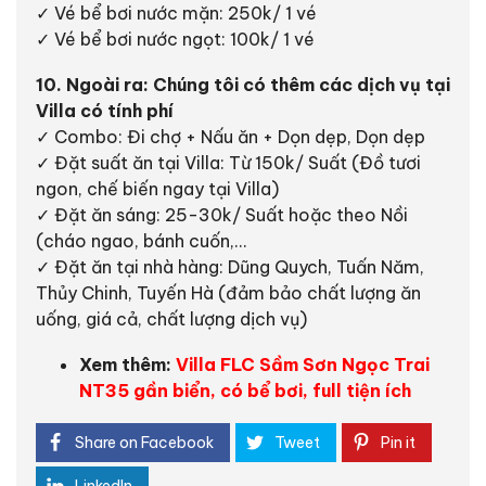
✓ Vé bể bơi nước mặn: 250k/ 1 vé
✓ Vé bể bơi nước ngọt: 100k/ 1 vé
10. Ngoài ra: Chúng tôi có thêm các dịch vụ tại
Villa có tính phí
✓ Combo: Đi chợ + Nấu ăn + Dọn dẹp, Dọn dẹp
✓ Đặt suất ăn tại Villa: Từ 150k/ Suất (Đồ tươi
ngon, chế biến ngay tại Villa)
✓ Đặt ăn sáng: 25-30k/ Suất hoặc theo Nồi
(cháo ngao, bánh cuốn,…
✓ Đặt ăn tại nhà hàng: Dũng Quych, Tuấn Năm,
Thủy Chinh, Tuyến Hà (đảm bảo chất lượng ăn
uống, giá cả, chất lượng dịch vụ)
Xem thêm:
Villa FLC Sầm Sơn Ngọc Trai
NT35 gần biển, có bể bơi, full tiện ích
Share on Facebook
Tweet
Pin it
LinkedIn