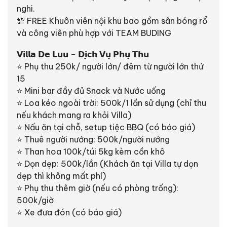
nghi.
💯 FREE Khuôn viên nội khu bao gồm sân bóng rổ
và công viên phù hợp với TEAM BUDING
𝗩𝗶𝗹𝗹𝗮 𝗗𝗲 𝗟𝘂𝘂 – 𝗗𝗶̣𝗰𝗵 𝗩𝘂̣ 𝗣𝗵𝘂̣ 𝗧𝗵𝘂
⭐️ Phụ thu 250k/ người lớn/ đêm từ người lớn thứ
15
⭐️ Mini bar đầy đủ Snack và Nước uống
⭐️ Loa kéo ngoài trời: 500k/1 lần sử dụng (chỉ thu
nếu khách mang ra khỏi Villa)
⭐️ Nấu ăn tại chỗ, setup tiệc BBQ (có báo giá)
⭐️ Thuê người nướng: 500k/người nướng
⭐️ Than hoa 100k/túi 5kg kèm cồn khô
⭐️ Dọn dẹp: 500k/lần (Khách ăn tại Villa tự dọn
dẹp thì không mất phí)
⭐️ Phụ thu thêm giờ (nếu có phòng trống):
500k/giờ
⭐️ Xe đưa đón (có báo giá)