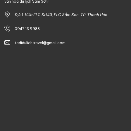
văn hóa du lịch Sầm Sơn!
Đ/c1: Villa FLC SH43, FLC Sầm Sơn, TP. Thanh Hóa
0947 13 9988
tadidulichtravel@gmail.com